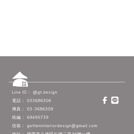
@gt.design
033686306
03-3686309
69495739
getteninteriordesign@gmail.com